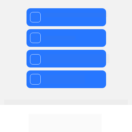
Normas Regulamentadoras Obrigatórias 
O que é a CIPA 
Consequências da falta de regulamentação 
nas empresas 
Como regulamentar a sua 
empresa 
Proteja o seu time e
fortaleça os seus 