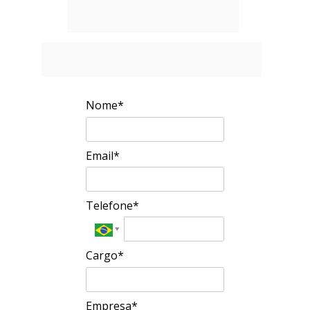
resultados. 
Preencha o formulário e receba o seu 
e-book gratuito em instantes. 
Nome*
Email*
Telefone*
Cargo*
Empresa*