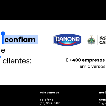
e
   confiam 
 e 
clientes: 
E 
+400 empresas 
em diversos 
Fale conosco
Horá
Telefone
Come
(35) 3014-9480
Seg. 