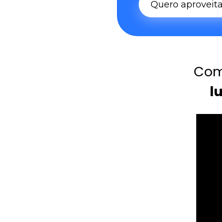
Quero aproveita
Com 
l