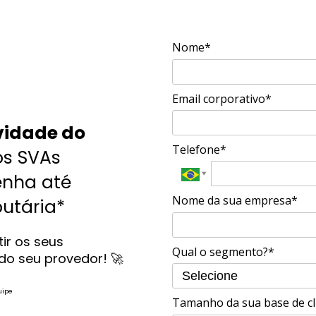
Nome*
Email corporativo*
idade do 
Telefone*
s SVAs 
da Leveduca e obtenha até 
Nome da sua empresa*
butária*
Essa é a chance de reinvestir os seus 
Qual o segmento?*
impostos em crescimento do seu provedor! 🚀 
uipe
Tamanho da sua base de cl