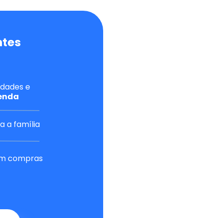
ntes 
Novas oportunidades e 
enda 
a a família 
em compras 