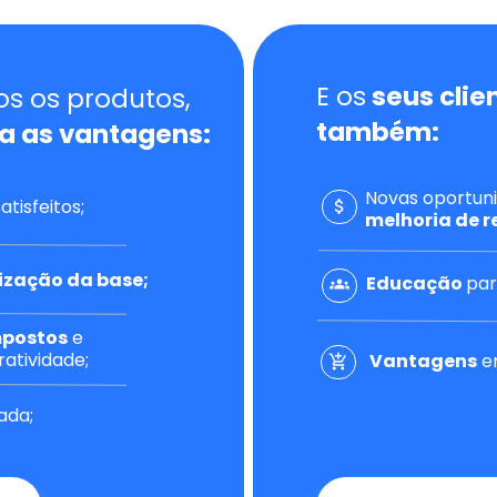
E os
 seus clie
Nós oferecemos os produtos, 
também: 
a as vantagens: 
atisfeitos; 
melhoria de r
lização da base; 
Educação 
par
mpostos
 e 
atividade; 
Vantagens
 
ada; 