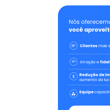
você aproveit
Clientes
 mais s
Atração e 
fide
Redução de i
aumento da lucr
Equipe 
capacit