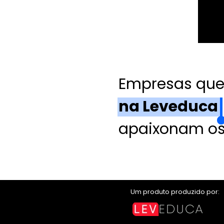
Empresas qu
na Leveduca
 
apaixonam os 
Um produto produzido por: