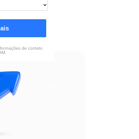
ais
nformações de contato
PAM.